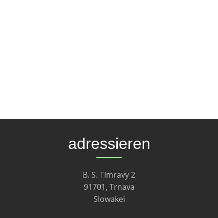
adressieren
B. S. Timravy 2
91701, Trnava
Slowakei