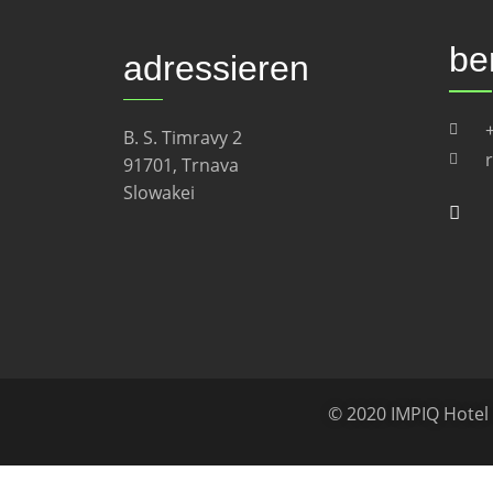
be
adressieren
B. S. Timravy 2
91701, Trnava
Slowakei
© 2020 IMPIQ Hotel 