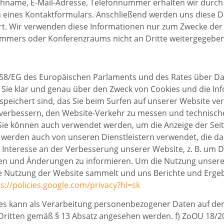
ame, E-Mail-Adresse, Telefonnummer erhalten wir durch A
 eines Kontaktformulars. Anschließend werden uns diese Da
rt. Wir verwenden diese Informationen nur zum Zwecke de
mmers oder Konferenzraums nicht an Dritte weitergegeben
/58/EG des Europäischen Parlaments und des Rates über Da
 Sie klar und genau über den Zweck von Cookies und die In
espeichert sind, das Sie beim Surfen auf unserer Website 
u verbessern, den Website-Verkehr zu messen und technisc
. Sie können auch verwendet werden, um die Anzeige der Sei
s werden auch von unseren Dienstleistern verwendet, die 
Interesse an der Verbesserung unserer Website, z. B. um De
iten und Änderungen zu informieren. Um die Nutzung unsere
ie Nutzung der Website sammelt und uns Berichte und Ergebn
s://policies.google.com/privacy?hl=sk
 es kann als Verarbeitung personenbezogener Daten auf de
Dritten gemäß § 13 Absatz angesehen werden. f) ZoOU 18/20