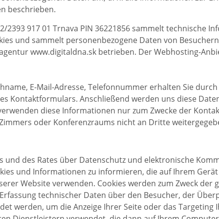
n beschrieben.
ravy 2/2393 917 01 Trnava PIN 36221856 sammelt technische I
okies und sammelt personenbezogene Daten von Besuchern, 
gentur www.digitaldna.sk betrieben. Der Webhosting-Anbiete
ame, E-Mail-Adresse, Telefonnummer erhalten Sie durch A
s Kontaktformulars. Anschließend werden uns diese Daten 
 verwenden diese Informationen nur zum Zwecke der Kont
Zimmers oder Konferenzraums nicht an Dritte weitergegeb
s und des Rates über Datenschutz und elektronische Kommun
es und Informationen zu informieren, die auf Ihrem Gerät 
unserer Website verwenden. Cookies werden zum Zweck der g
Erfassung technischer Daten über den Besucher, der Überp
et werden, um die Anzeige Ihrer Seite oder das Targeting 
en Dienstleistern verwendet, die dann auf Ihrem Compute